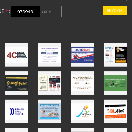
DE
*
:
ENVOYER