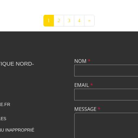
1
2
3
4
»
NOM
*
IQUE NORD-
EMAIL
*
E.FR
MESSAGE
*
LES
U INAPPROPRIÉ