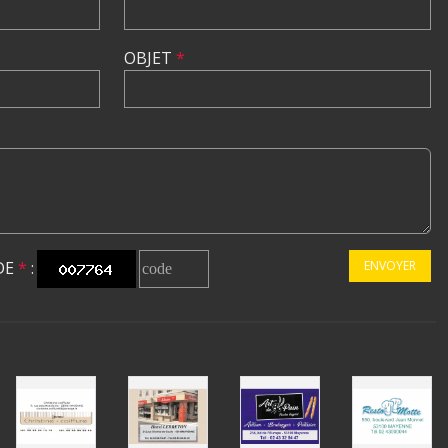
OBJET
*
DE
*
:
ENVOYER