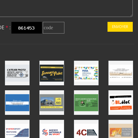
DE
*
:
ENVOYER