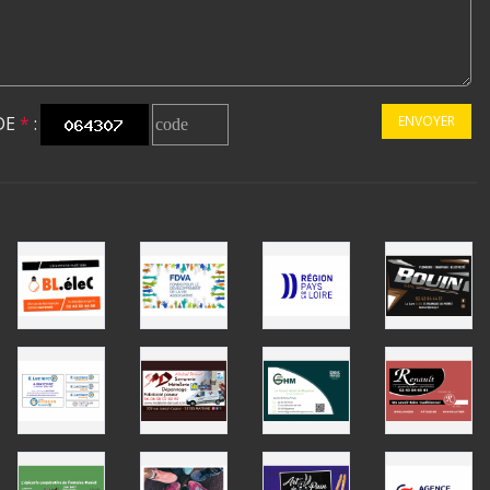
DE
*
:
ENVOYER