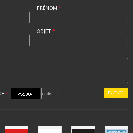
PRÉNOM
*
OBJET
*
DE
*
:
ENVOYER