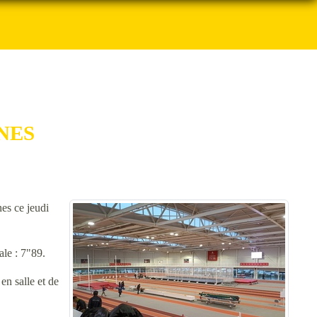
NES
es ce jeudi
nale : 7"89.
n salle et de