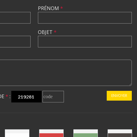
PRÉNOM
*
OBJET
*
DE
*
:
ENVOYER