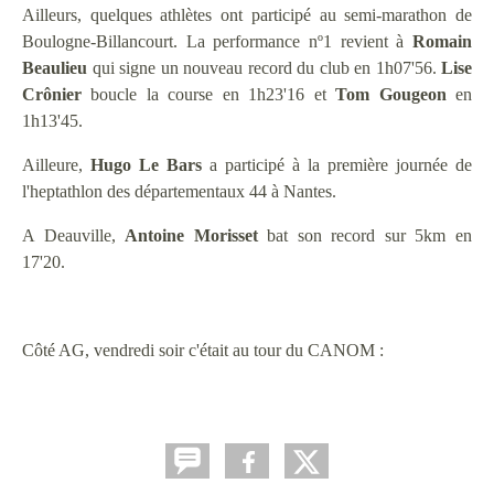
Ailleurs, quelques athlètes ont participé au semi-marathon de
Boulogne-Billancourt. La performance nº1 revient à
Romain
Beaulieu
qui signe un nouveau record du club en 1h07'56.
Lise
Crônier
boucle la course en 1h23'16 et
Tom
Gougeon
en
1h13'45.
Ailleure,
Hugo Le Bars
a participé à la première journée de
l'heptathlon des départementaux 44 à Nantes.
A Deauville,
Antoine
Morisset
bat son record sur 5km en
17'20.
Côté AG, vendredi soir c'était au tour du CANOM :