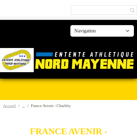
Panneau de gestion des cookies
Accueil
France Avenir - Charléty
FRANCE AVENIR -